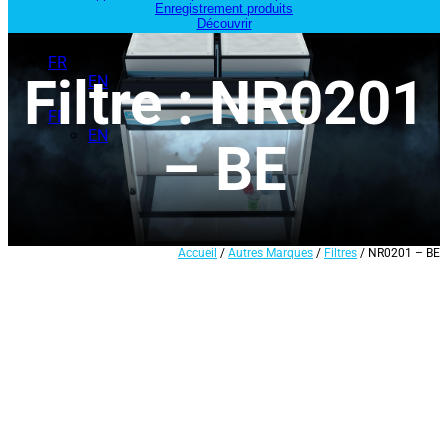
Enregistrement produits
Découvrir
FR
Filtre : NR0201
EN
FR
EN
– BE
Accueil
/
Autres Marques
/
Filtres
/ NR0201 – BE