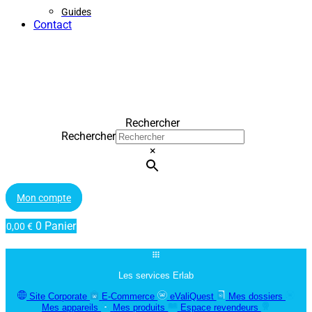
Guides
Contact
Rechercher
Rechercher
×
Mon compte
0
Panier
0,00
€
Les services Erlab
Site Corporate
E-Commerce
eValiQuest
Mes dossiers
Mes appareils
Mes produits
Espace revendeurs