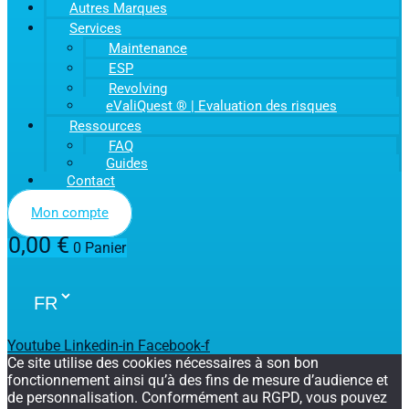
Autres Marques
Services
Maintenance
ESP
Revolving
eValiQuest ® | Evaluation des risques
Ressources
FAQ
Guides
Contact
Mon compte
0,00
€
0
Panier
Youtube
Linkedin-in
Facebook-f
Ce site utilise des cookies nécessaires à son bon
fonctionnement ainsi qu’à des fins de mesure d’audience et
de personnalisation. Conformément au RGPD, vous pouvez