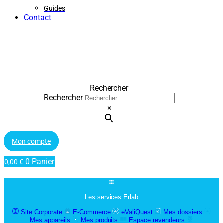
Guides
Contact
Rechercher
Rechercher
×
Mon compte
0
Panier
0,00
€
Les services Erlab
Site Corporate
E-Commerce
eValiQuest
Mes dossiers
Mes appareils
Mes produits
Espace revendeurs