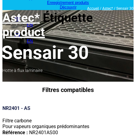
Enregistrement produits
Découvrir
Accueil
/
Astec*
/ Sensair 30
Astec*
Étiquette
FR
EN
product
FR
EN
Sensair 30
Hotte à flux laminaire
Filtres compatibles
NR2401 - AS
Filtre carbone
Pour vapeurs organiques prédominantes
Référence :
NR2401AS00