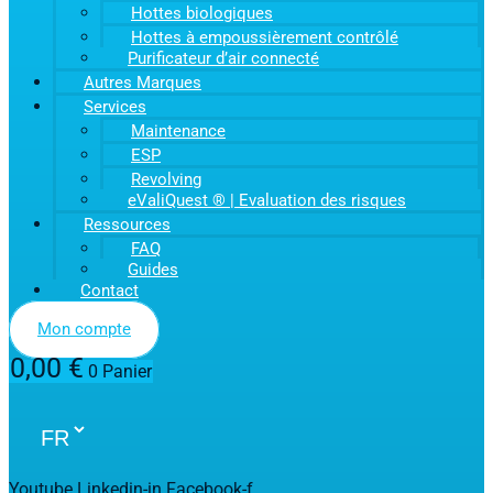
Hottes biologiques
Hottes à empoussièrement contrôlé
Purificateur d’air connecté
Autres Marques
Services
Maintenance
ESP
Revolving
eValiQuest ® | Evaluation des risques
Ressources
FAQ
Guides
Contact
Mon compte
0,00
€
0
Panier
Youtube
Linkedin-in
Facebook-f