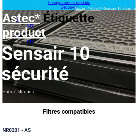
Enregistrement produits
Découvrir
Accueil
/
Astec*
/ Sensair 10 sécurité
Astec*
Étiquette
FR
EN
product
FR
EN
Sensair 10
sécurité
Hotte à filtration
Filtres compatibles
NR0201 - AS