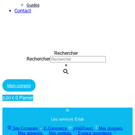
Guides
Contact
Rechercher
Rechercher
×
Mon compte
0
Panier
0,00
€
Les services Erlab
Site Corporate
E-Commerce
eValiQuest
Mes dossiers
Mes appareils
Mes produits
Espace revendeurs