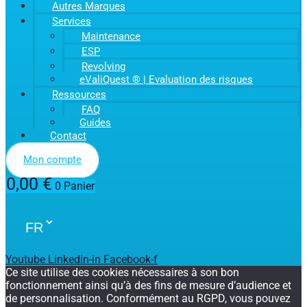
Autres Marques
Services
Maintenance
ESP
Revolving
eValiQuest ® | Evaluation des risques
Ressources
FAQ
Guides
Contact
Mon compte
0,00
€
0
Panier
Youtube
Linkedin-in
Facebook-f
Ce site utilise des cookies nécessaires à son bon
fonctionnement ainsi qu’à des fins de mesure d’audience et
de personnalisation. Conformément au RGPD, vous pouvez