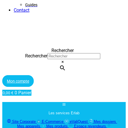
Guides
Contact
Rechercher
Rechercher
×
Mon compte
0
Panier
0,00
€
Les services Erlab
Site Corporate
E-Commerce
eValiQuest
Mes dossiers
Mes appareils
Mes produits
Espace revendeurs