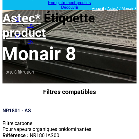
Enregistrement produits
Découvrir
Accueil
/
Astec*
/ Monair 8
Astec*
Étiquette
FR
EN
product
FR
EN
Monair 8
Hotte à filtration
Filtres compatibles
NR1801 - AS
Filtre carbone
Pour vapeurs organiques prédominantes
Référence :
NR1801AS00