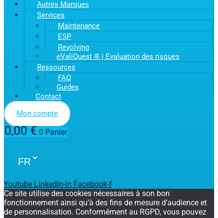
Autres Marques
Services
Maintenance
ESP
Revolving
eValiQuest ® | Evaluation des risques
Ressources
FAQ
Guides
Contact
Mon compte
0,00
€
0
Panier
Youtube
Linkedin-in
Facebook-f
Ce site utilise des cookies nécessaires à son bon
fonctionnement ainsi qu’à des fins de mesure d’audience et
de personnalisation. Conformément au RGPD, vous pouvez