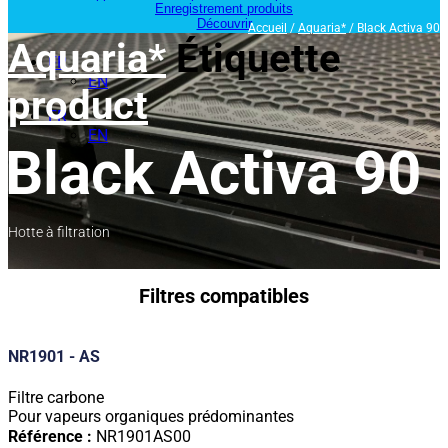
Enregistrement produits
Découvrir
Accueil
/
Aquaria*
/ Black Activa 90
Aquaria*
Étiquette
FR
EN
product
FR
EN
Black Activa 90
Hotte à filtration
Filtres compatibles
NR1901 - AS
Filtre carbone
Pour vapeurs organiques prédominantes
Référence :
NR1901AS00