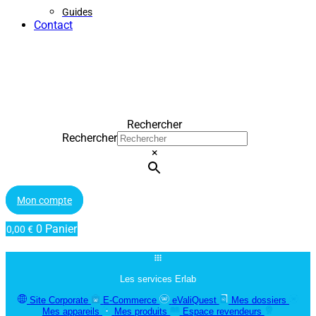
Guides
Contact
Rechercher
Rechercher
×
Mon compte
0
Panier
0,00
€
Les services Erlab
Site Corporate
E-Commerce
eValiQuest
Mes dossiers
Mes appareils
Mes produits
Espace revendeurs