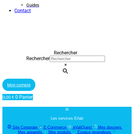
Guides
Contact
Rechercher
Rechercher
×
Mon compte
0
Panier
0,00
€
Les services Erlab
Site Corporate
E-Commerce
eValiQuest
Mes dossiers
Mes appareils
Mes produits
Espace revendeurs