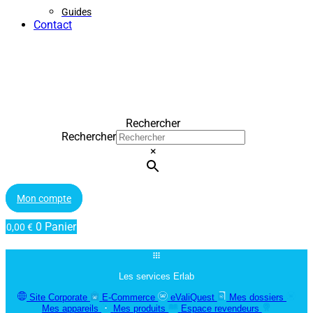
Guides
Contact
Rechercher
Rechercher
×
Mon compte
0
Panier
0,00
€
Les services Erlab
Site Corporate
E-Commerce
eValiQuest
Mes dossiers
Mes appareils
Mes produits
Espace revendeurs