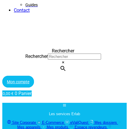
Guides
Contact
Rechercher
Rechercher
×
Mon compte
0
Panier
0,00
€
Les services Erlab
Site Corporate
E-Commerce
eValiQuest
Mes dossiers
Mes appareils
Mes produits
Espace revendeurs