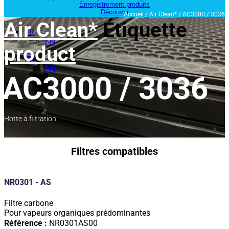
Enregistrement produits
Découvrir
Accueil
/
Air Clean*
/ AC3000 / 3036
Air Clean*
Étiquette
FR
EN
product
FR
EN
AC3000 / 3036
Hotte à filtration
Filtres compatibles
NR0301 - AS
Filtre carbone
Pour vapeurs organiques prédominantes
Référence :
NR0301AS00