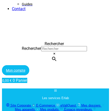
Guides
Contact
Rechercher
Rechercher
×
Mon compte
0
Panier
0,00
€
Les services Erlab
Site Corporate
E-Commerce
eValiQuest
Mes dossiers
Mes appareils
Mes produits
Espace revendeurs