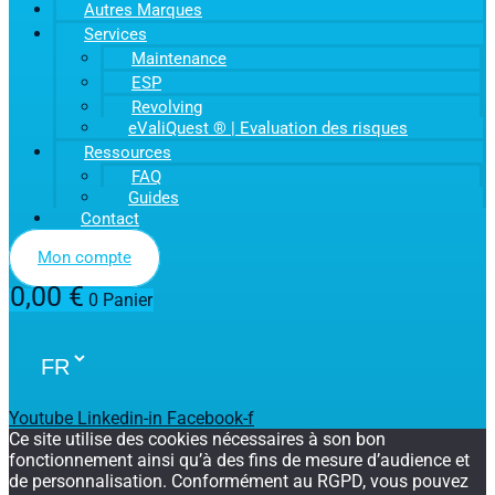
Autres Marques
Services
Maintenance
ESP
Revolving
eValiQuest ® | Evaluation des risques
Ressources
FAQ
Guides
Contact
Mon compte
0,00
€
0
Panier
Youtube
Linkedin-in
Facebook-f
Ce site utilise des cookies nécessaires à son bon
fonctionnement ainsi qu’à des fins de mesure d’audience et
de personnalisation. Conformément au RGPD, vous pouvez